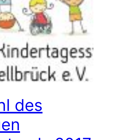
l des
uen