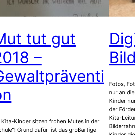
Mut tut gut
Dig
2018 –
Bil
Gewaltpräventi
Fotos, Fo
on
nur an die
Kinder nu
der Förde
Kita-Leit
 Kita-Kinder sitzen frohen Mutes in der
Bilderrah
chule“! Grund dafür ist das großartige
Kinder di