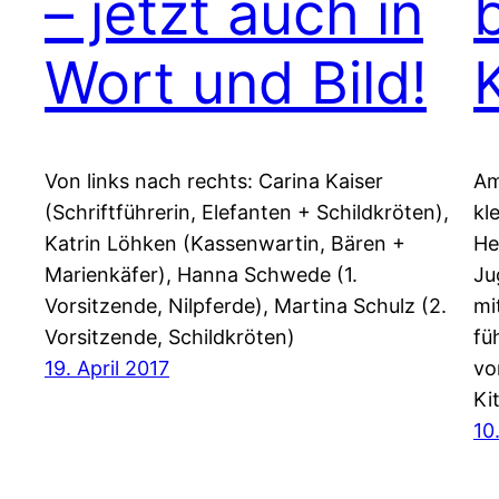
– jetzt auch in
Wort und Bild!
Von links nach rechts: Carina Kaiser
Am
(Schriftführerin, Elefanten + Schildkröten),
kl
Katrin Löhken (Kassenwartin, Bären +
He
Marienkäfer), Hanna Schwede (1.
Ju
Vorsitzende, Nilpferde), Martina Schulz (2.
mi
Vorsitzende, Schildkröten)
fü
19. April 2017
vo
Ki
10