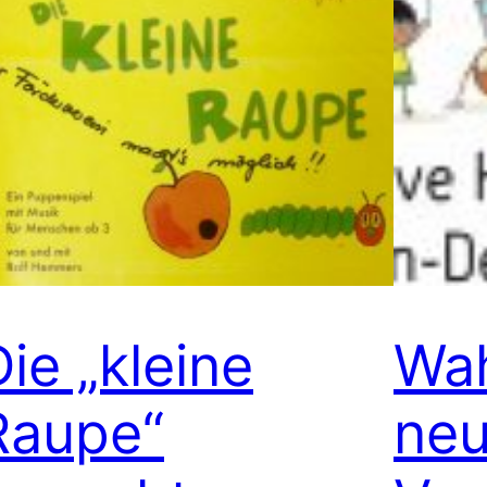
Die „kleine
Wah
Raupe“
ne