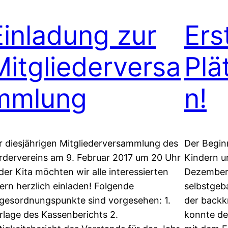
Einladung zur
Ers
Mitgliederversa
Plä
mmlung
n!
r diesjährigen Mitgliederversammlung des
Der Begin
rdervereins am 9. Februar 2017 um 20 Uhr
Kindern u
 der Kita möchten wir alle interessierten
Dezember 
tern herzlich einladen! Folgende
selbstgeb
gesordnungspunkte sind vorgesehen: 1.
der backkr
rlage des Kassenberichts 2.
konnte de