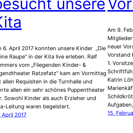
besucht unsere
Vor
Kita
Am 9. Feb
Mitgliede
neuer Vor
 6. April 2017 konnten unsere Kinder „Die
Vorstand 
eine Raupe“ in der Kita live erleben. Ralf
1. Vorsitz
mmers vom „Fliegenden Kinder- &
Schriftfüh
gendtheater Ratzefatz“ kam am Vormittag
Katrin Lö
t allen Requisiten in die Turnhalle und
Marienkäfe
hrte allen ein sehr schönes Puppentheater
Schildkröt
r. Sowohl Kinder als auch Erzieher und
Aufgaben,
ta-Leitung waren begeistert.
15. Febru
. April 2017