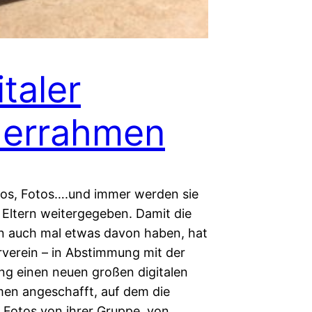
italer
derrahmen
tos, Fotos….und immer werden sie
 Eltern weitergegeben. Damit die
n auch mal etwas davon haben, hat
rverein – in Abstimmung mit der
ung einen neuen großen digitalen
men angeschafft, auf dem die
e Fotos von ihrer Gruppe, von