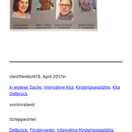
Veröffentlicht
19. April 2017
in
in eigener Sache
, 
Intergative Kita
, 
Kindertagesstätte
, 
Kita
Dellbrück
von
Vorstand
Schlagwörter:
Dellbrück
, 
Förderverein
, 
Integrative Kindertagesstätte
, 