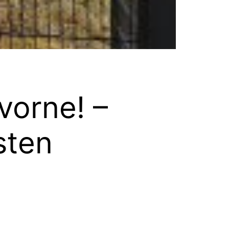
vorne! –
sten