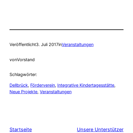
Veröffentlicht
3. Juli 2017
in
Veranstaltungen
von
Vorstand
Schlagwörter:
Dellbrück
, 
Förderverein
, 
Integrative Kindertagesstätte
, 
Neue Projekte
, 
Veranstaltungen
Startseite
Unsere Unterstützer